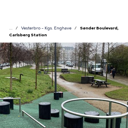
Gå
til
hovedindhold
Vesterbro – Kgs. Enghave
Sønder Boulevard,
Brødkrumme
Carlsberg Station