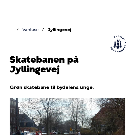
Gå
til
hovedindhold
Vanløse
Jyllingevej
Brødkrumme
Skatebanen på
Jyllingevej
Grøn skatebane til bydelens unge.