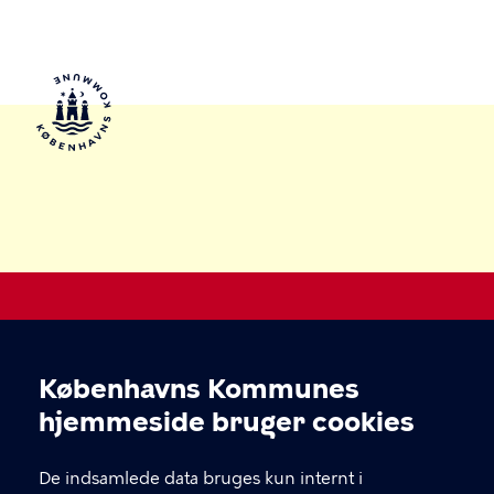
Legepladser i København
Københavns Kommunes
Cookieindstillinger
Kultur-, Fritids- og Borgerserviceforvaltningen
hjemmeside bruger cookies
KONTAKT
De indsamlede data bruges kun internt i