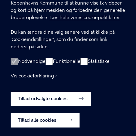
Københavns Kommune til at kunne vise fx videoer
og kort på hjemmesiden og forbedre den generelle
brugeroplevelse.
Læs hele vores cookiepolitik her
LINKS
Du kan ændre dine valg senere ved at klikke på
Kontakt os
'Cookieindstillinger', som du finder som link
nederst på siden.
De bemandede legepladser på Facebook
Biblioteker for børn
Nødvendige
Funktionelle
Statistiske
Kulturhuse for børn og unge
Vis cookieforklaring
Tilgængelighedserklæring
Tillad udvalgte cookies
Cookiepolitik
Cookieindstillinger
Tillad alle cookies