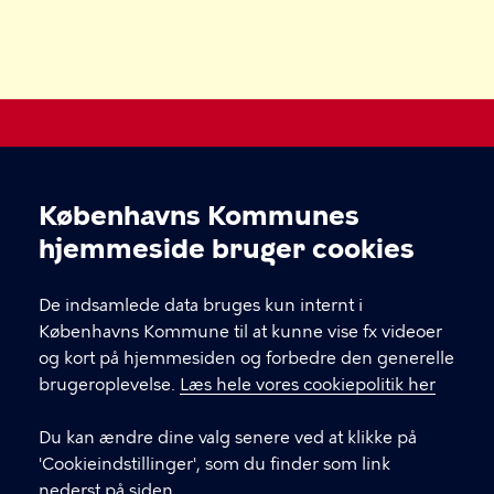
Legepladser i København
Københavns Kommunes
Cookieindstillinger
Kultur-, Fritids- og Borgerserviceforvaltningen
hjemmeside bruger cookies
KONTAKT
De indsamlede data bruges kun internt i
Københavns Kommune til at kunne vise fx videoer
og kort på hjemmesiden og forbedre den generelle
brugeroplevelse.
Læs hele vores cookiepolitik her
LINKS
Du kan ændre dine valg senere ved at klikke på
Kontakt os
'Cookieindstillinger', som du finder som link
nederst på siden.