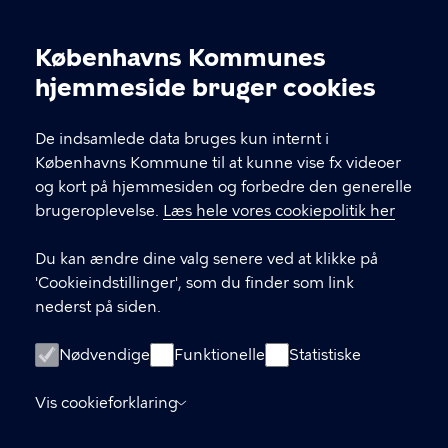
Legepladser i København
Københavns Kommunes
Cookieindstillinger
Kultur-, Fritids- og Borgerserviceforvaltningen
hjemmeside bruger cookies
KONTAKT
De indsamlede data bruges kun internt i
Københavns Kommune til at kunne vise fx videoer
og kort på hjemmesiden og forbedre den generelle
brugeroplevelse.
Læs hele vores cookiepolitik her
LINKS
Du kan ændre dine valg senere ved at klikke på
Kontakt os
'Cookieindstillinger', som du finder som link
nederst på siden.
De bemandede legepladser på Facebook
Biblioteker for børn
Nødvendige
Funktionelle
Statistiske
Kulturhuse for børn og unge
Vis cookieforklaring
Tilgængelighedserklæring