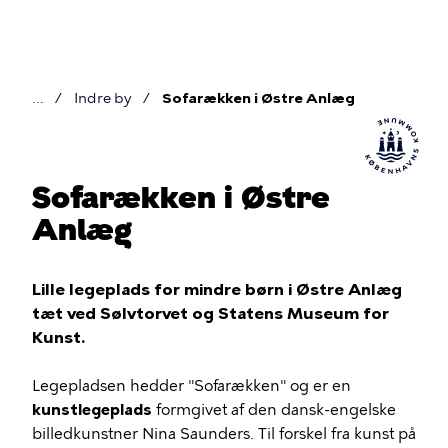
Gå
til
hovedindhold
Indre by
Sofarækken i Østre Anlæg
Brødkrumme
Sofarækken i Østre
Anlæg
Lille legeplads for mindre børn i Østre Anlæg
tæt ved Sølvtorvet og Statens Museum for
Kunst.
Legepladsen hedder "Sofarækken" og er en
kunstlegeplads
formgivet af den dansk-engelske
billedkunstner Nina Saunders. Til forskel fra kunst på