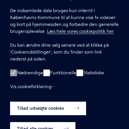
KONTAKT
De indsamlede data bruges kun internt i
Københavns Kommune til at kunne vise fx videoer
og kort på hjemmesiden og forbedre den generelle
brugeroplevelse.
Læs hele vores cookiepolitik her
LINKS
Du kan ændre dine valg senere ved at klikke på
Kontakt os
'Cookieindstillinger', som du finder som link
nederst på siden.
De bemandede legepladser på Facebook
Biblioteker for børn
Nødvendige
Funktionelle
Statistiske
Kulturhuse for børn og unge
Vis cookieforklaring
Tilgængelighedserklæring
Tillad udvalgte cookies
Cookiepolitik
Cookieindstillinger
Tillad alle cookies