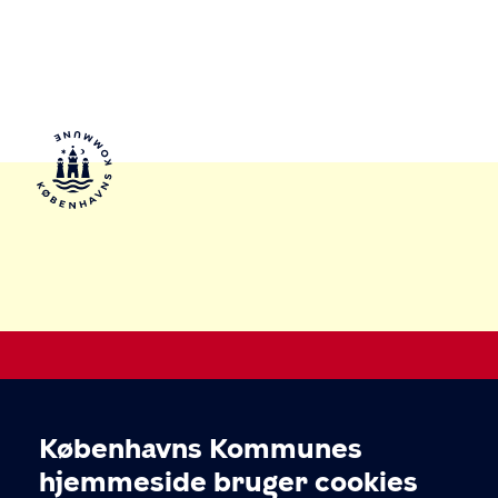
Legepladser i København
Københavns Kommunes
Cookieindstillinger
Kultur-, Fritids- og Borgerserviceforvaltningen
hjemmeside bruger cookies