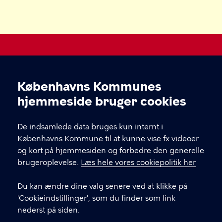
Legepladser i København
Københavns Kommunes
Cookieindstillinger
Kultur-, Fritids- og Borgerserviceforvaltningen
hjemmeside bruger cookies
KONTAKT
De indsamlede data bruges kun internt i
Københavns Kommune til at kunne vise fx videoer
og kort på hjemmesiden og forbedre den generelle
brugeroplevelse.
Læs hele vores cookiepolitik her
LINKS
Du kan ændre dine valg senere ved at klikke på
Kontakt os
'Cookieindstillinger', som du finder som link
nederst på siden.
De bemandede legepladser på Facebook