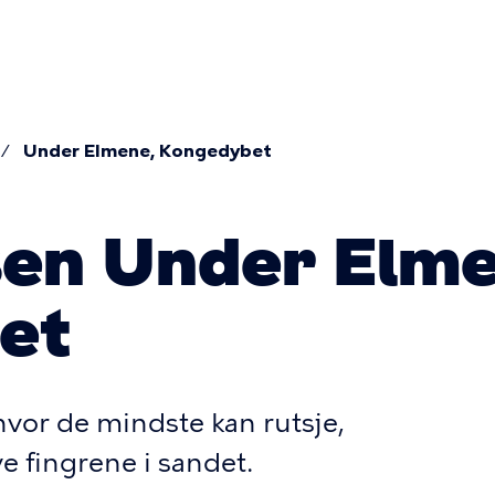
ær
tion
Under Elmene, Kongedybet
mme
sen Under Elme
et
hvor de mindste kan rutsje,
 fingrene i sandet.