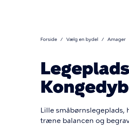
Prim
Gå
til
naviga
hovedindhold
Forside
Vælg en bydel
Amager
Brødkru
Legeplad
Kongedyb
Lille småbørnslegeplads, 
træne balancen og begrave