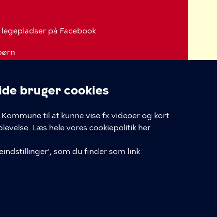
legepladser på Facebook
 børn
 børn og unge
e bruger cookies
serklæring
linger
Kommune til at kunne vise fx videoer og kort
levelse.
Læs hele vores cookiepolitik her
nger
indstillinger', som du finder som link