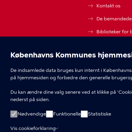
Kontakt os
De bemandede 
Biblioteker for
Kulturhuse for
Københavns Kommunes hjemmesid
Tilgængelighed
Cookieindstil
De indsamlede data bruges kun internt i Københavns 
Cookiepolitik
på hjemmesiden og forbedre den generelle brugerop
Cookieindstilli
Du kan ændre dine valg senere ved at klikke på 'Cookie
nederst på siden.
Nødvendige
Funktionelle
Statistiske
Vis cookieforklaring