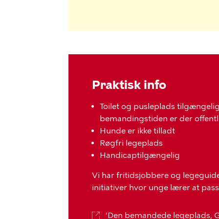
Praktisk info
Toilet og pusleplads tilgængel
bemandingstiden er der offentli
Hunde er ikke tilladt
Røgfri legeplads
Handicaptilgængelig
Vi har fritidsjobbere og legegui
initiativer hvor unge lærer at passe
'Den bemandede legeplads, 