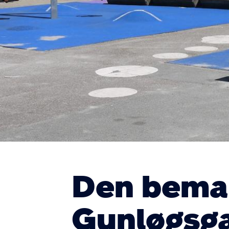
Den beman
Gunløgsg