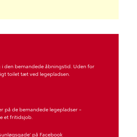
ig i den bemandede åbningstid. Uden for
gt toilet tæt ved legepladsen.
der på de bemandede legepladser –
 et fritidsjob.
Gunløgsgade' på Facebook