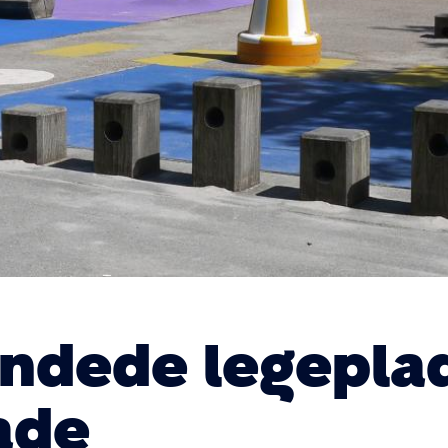
dede legeplad
ade