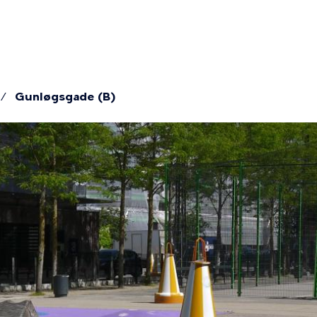
ær
tion
Gunløgsgade (B)
mme