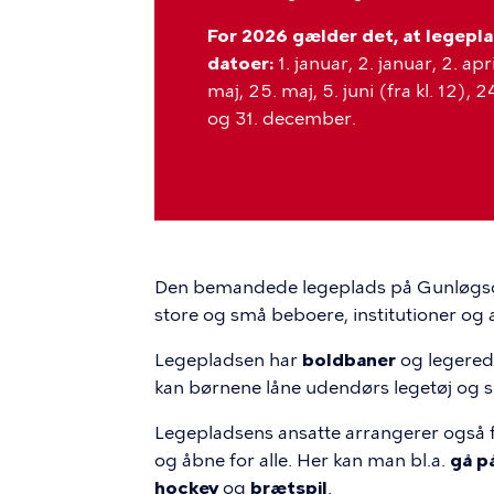
For 2026 gælder det, at legepl
datoer:
1. januar, 2. januar, 2. april
maj, 25. maj, 5. juni (fra kl. 12
og 31. december.
Den bemandede legeplads på Gunløgsg
store og små beboere, institutioner og
Legepladsen har
boldbaner
og legereds
kan børnene låne udendørs legetøj og 
Legepladsens ansatte arrangerer også fo
og åbne for alle. Her kan man bl.a.
gå på
hockey
og
brætspil
.