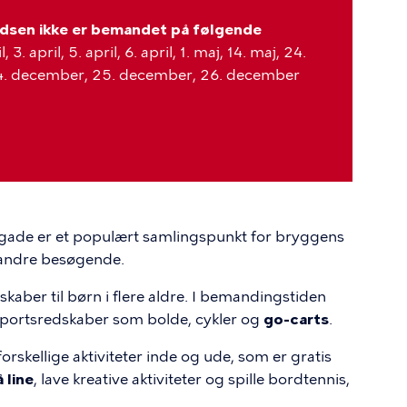
adsen ikke er bemandet på følgende
, 3. april, 5. april, 6. april, 1. maj, 14. maj, 24.
), 24. december, 25. december, 26. december
ade er et populært samlingspunkt for bryggens
 andre besøgende.
kaber til børn i flere aldre. I bemandingstiden
sportsredskaber som bolde, cykler og
go-carts
.
rskellige aktiviteter inde og ude, som er gratis
 line
, lave kreative aktiviteter og spille bordtennis,