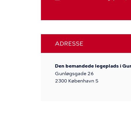
ADRESSE
Den bemandede legeplads i Gu
Gunløgsgade 26
2300
København S