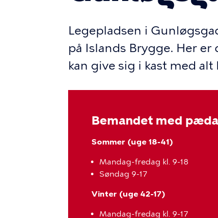
Legepladsen i Gunløgsgad
på Islands Brygge. Her er 
kan give sig i kast med alt l
Bemandet med pædag
Sommer (uge 18-41)
Mandag-fredag kl. 9-18
Søndag 9-17
Vinter (uge 42-17)
Mandag-fredag kl. 9-17