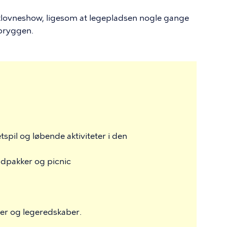
 klovneshow, ligesom at legepladsen nogle gange
 bryggen.
pil og løbende aktiviteter i den
adpakker og picnic
ler og legeredskaber.