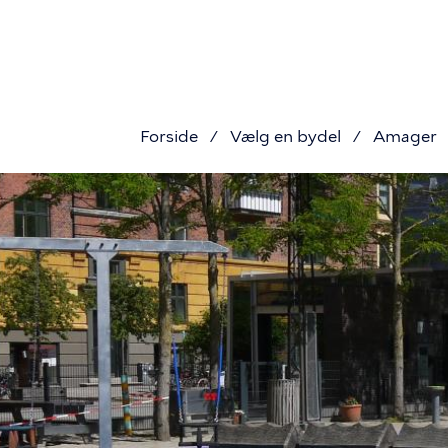
Prim
Gå
til
naviga
hovedindhold
Forside
Vælg en bydel
Amager
Brødkru