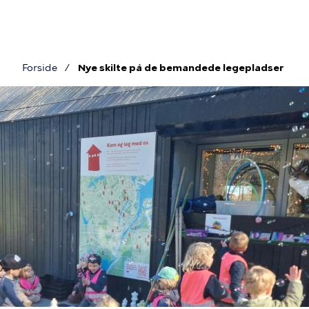
Gå
til
hovedindhold
Forside
Nye skilte på de bemandede legepladser
Brødkrumme