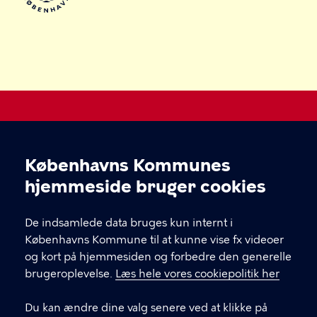
Legepladser i København
Københavns Kommunes
Cookieindstillinger
Kultur-, Fritids- og Borgerserviceforvaltningen
hjemmeside bruger cookies
KONTAKT
De indsamlede data bruges kun internt i
Københavns Kommune til at kunne vise fx videoer
og kort på hjemmesiden og forbedre den generelle
brugeroplevelse.
Læs hele vores cookiepolitik her
LINKS
Du kan ændre dine valg senere ved at klikke på
Kontakt os